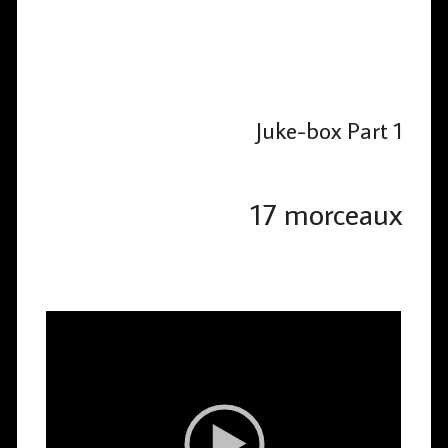
Juke-box Part 1
17 morceaux
L
e
c
t
e