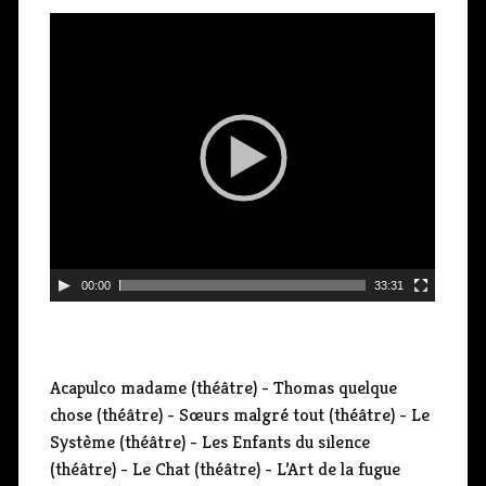
L
e
c
t
e
u
r
v
i
d
00:00
33:31
é
o
Acapulco madame (théâtre) - Thomas quelque
chose (théâtre) - Sœurs malgré tout (théâtre) - Le
Système (théâtre) - Les Enfants du silence
(théâtre) - Le Chat (théâtre) - L’Art de la fugue