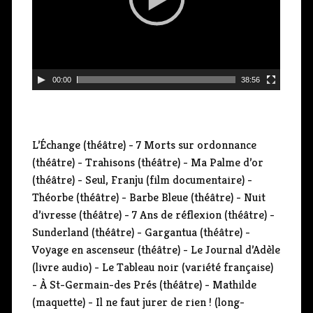
u
r
v
i
d
00:00
38:56
é
o
L’Échange (théâtre) - 7 Morts sur ordonnance
(théâtre) - Trahisons (théâtre) - Ma Palme d’or
(théâtre) - Seul, Franju (film documentaire) -
Théorbe (théâtre) - Barbe Bleue (théâtre) - Nuit
d’ivresse (théâtre) - 7 Ans de réflexion (théâtre) -
Sunderland (théâtre) - Gargantua (théâtre) -
Voyage en ascenseur (théâtre) - Le Journal d’Adèle
(livre audio) - Le Tableau noir (variété française)
- À St-Germain-des Prés (théâtre) - Mathilde
(maquette) - Il ne faut jurer de rien ! (long-