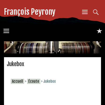
François Peyrony
Jukebox
Accueil
>
Écoute
>
Jukebox