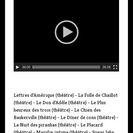
e
c
t
e
u
r
v
i
d
00:00
28:28
é
o
Lettres d’Amérique (théâtre) - La Folle de Chaillot
(théâtre) - Le Don d’Adèle (théâtre) - Le Plus
heureux des trois (théâtre) - Le Chien des
Baskerville (théâtre) - Le Dîner de cons (théâtre) -
La Nuit des piranhas (théâtre) - Le Placard
(théâtre) - Marylin intime (théâtre) - Sugar lake