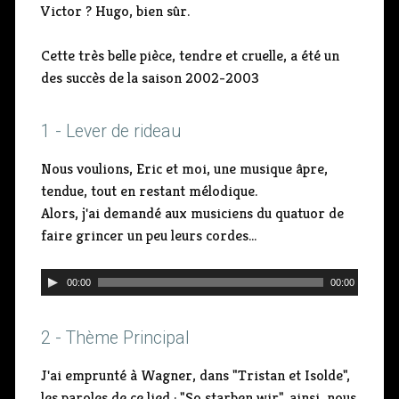
Victor ? Hugo, bien sûr.
Cette très belle pièce, tendre et cruelle, a été un
des succès de la saison 2002-2003
1 - Lever de rideau
Nous voulions, Eric et moi, une musique âpre,
tendue, tout en restant mélodique.
Alors, j'ai demandé aux musiciens du quatuor de
faire grincer un peu leurs cordes...
L
00:00
00:00
e
c
2 - Thème Principal
t
e
J'ai emprunté à Wagner, dans "Tristan et Isolde",
u
les paroles de ce lied : "So starben wir", ainsi, nous