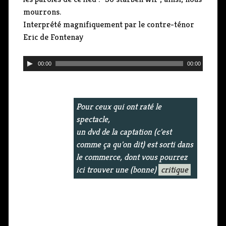
r
mourrons.
a
Interprété magnifiquement par le contre-ténor
u
Eric de Fontenay
d
i
L
00:00
00:00
o
e
c
t
Pour ceux qui ont raté le
e
spectacle,
u
un dvd de la captation (c'est
r
comme ça qu'on dit) est sorti dans
a
le commerce, dont vous pourrez
u
ici trouver une (bonne)
critique
d
i
o